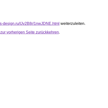
cus-design.ru/IJv2B8r/1nwJDNE.html
weiterzuleiten.
u
zur vorherigen Seite zurückkehren
.