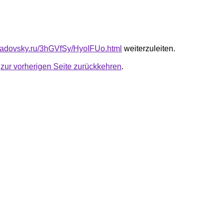
triadovsky.ru/3hGVfSy/HyoIFUo.html
weiterzuleiten.
u
zur vorherigen Seite zurückkehren
.