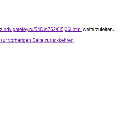
azindvigateley.ru/54Dm752/6i5j36l.html
weiterzuleiten.
u
zur vorherigen Seite zurückkehren
.