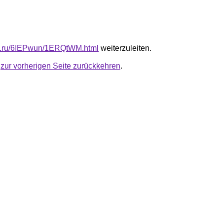
fb.ru/6IEPwun/1ERQtWM.html
weiterzuleiten.
u
zur vorherigen Seite zurückkehren
.