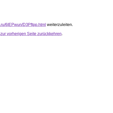
fb.ru/6IEPwun/D3Pftpp.html
weiterzuleiten.
u
zur vorherigen Seite zurückkehren
.