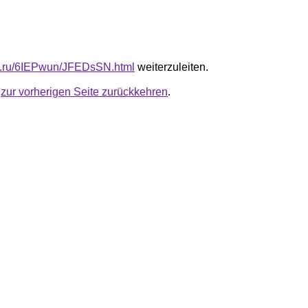
fb.ru/6IEPwun/JFEDsSN.html
weiterzuleiten.
u
zur vorherigen Seite zurückkehren
.