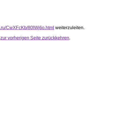
fb.ru/CwXFcKb/80lWj6o.html
weiterzuleiten.
u
zur vorherigen Seite zurückkehren
.