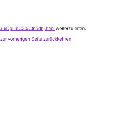
fb.ru/DgHbC30/Cfn5dbj.html
weiterzuleiten.
u
zur vorherigen Seite zurückkehren
.