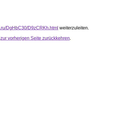
-fb.ru/DgHbC30/D9zCRKh.html
weiterzuleiten.
u
zur vorherigen Seite zurückkehren
.