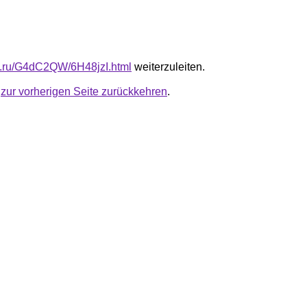
fb.ru/G4dC2QW/6H48jzI.html
weiterzuleiten.
u
zur vorherigen Seite zurückkehren
.