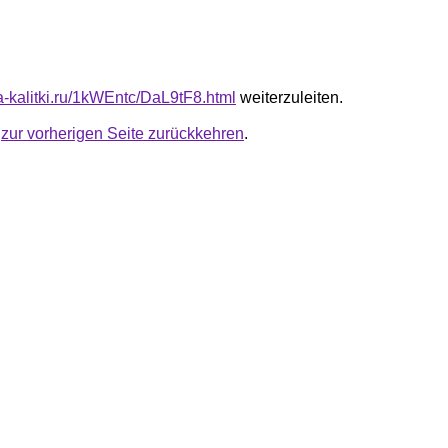
ta-kalitki.ru/1kWEntc/DaL9tF8.html
weiterzuleiten.
u
zur vorherigen Seite zurückkehren
.