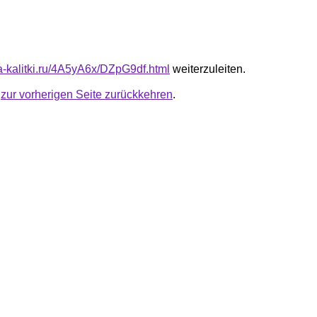
ta-kalitki.ru/4A5yA6x/DZpG9df.html
weiterzuleiten.
u
zur vorherigen Seite zurückkehren
.