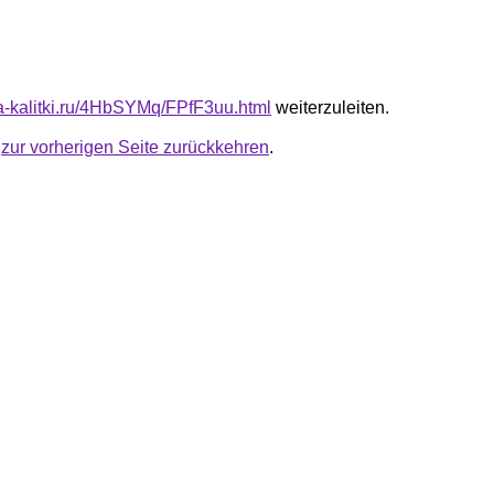
ota-kalitki.ru/4HbSYMq/FPfF3uu.html
weiterzuleiten.
u
zur vorherigen Seite zurückkehren
.