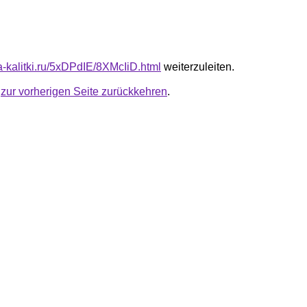
ta-kalitki.ru/5xDPdIE/8XMcIiD.html
weiterzuleiten.
u
zur vorherigen Seite zurückkehren
.