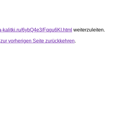
ta-kalitki.ru/6ybQ4e3/Fqgu6KI.html
weiterzuleiten.
u
zur vorherigen Seite zurückkehren
.