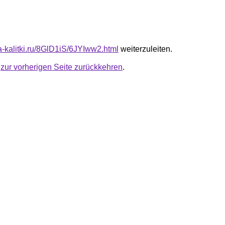
ta-kalitki.ru/8GlD1iS/6JYIww2.html
weiterzuleiten.
u
zur vorherigen Seite zurückkehren
.