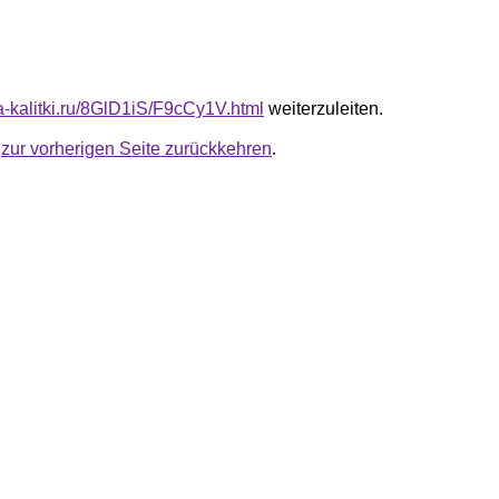
ta-kalitki.ru/8GlD1iS/F9cCy1V.html
weiterzuleiten.
u
zur vorherigen Seite zurückkehren
.