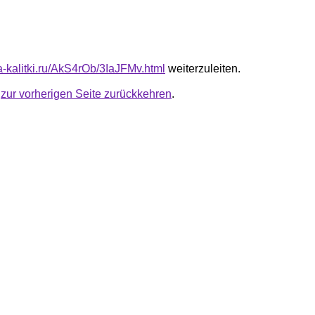
ta-kalitki.ru/AkS4rOb/3IaJFMv.html
weiterzuleiten.
u
zur vorherigen Seite zurückkehren
.