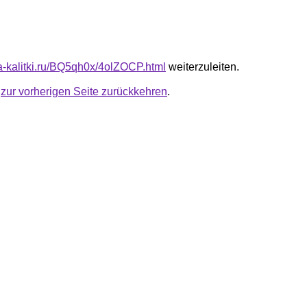
ta-kalitki.ru/BQ5qh0x/4olZOCP.html
weiterzuleiten.
u
zur vorherigen Seite zurückkehren
.