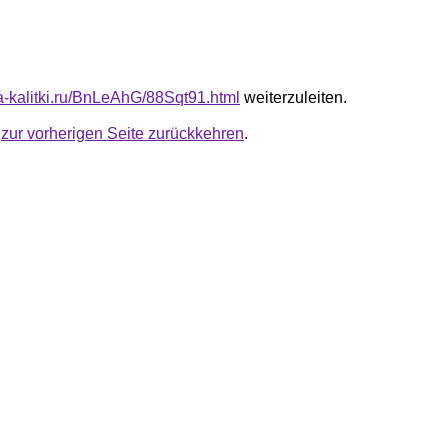
ta-kalitki.ru/BnLeAhG/88Sqt91.html
weiterzuleiten.
u
zur vorherigen Seite zurückkehren
.