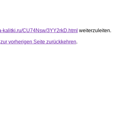
ota-kalitki.ru/CU74Nsw/3YY2rkD.html
weiterzuleiten.
u
zur vorherigen Seite zurückkehren
.