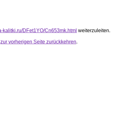
ota-kalitki.ru/DFet1YO/Cn653mk.html
weiterzuleiten.
u
zur vorherigen Seite zurückkehren
.