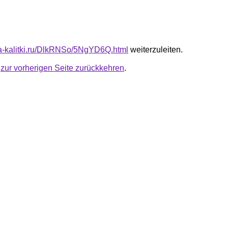
ota-kalitki.ru/DlkRNSo/5NgYD6Q.html
weiterzuleiten.
u
zur vorherigen Seite zurückkehren
.