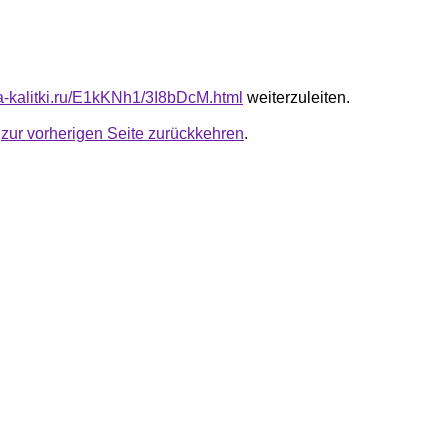
ta-kalitki.ru/E1kKNh1/3I8bDcM.html
weiterzuleiten.
u
zur vorherigen Seite zurückkehren
.