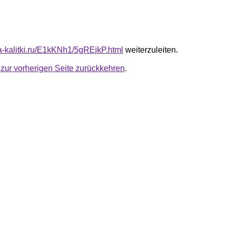
ta-kalitki.ru/E1kKNh1/5gREjkP.html
weiterzuleiten.
u
zur vorherigen Seite zurückkehren
.