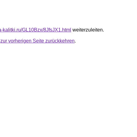
ta-kalitki.ru/GL10Bzx/8JfsJX1.html
weiterzuleiten.
u
zur vorherigen Seite zurückkehren
.