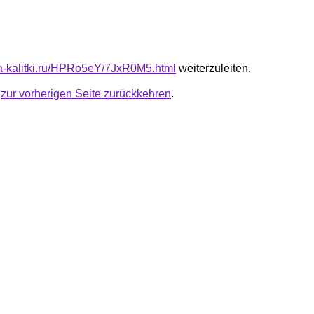
ota-kalitki.ru/HPRo5eY/7JxR0M5.html
weiterzuleiten.
u
zur vorherigen Seite zurückkehren
.