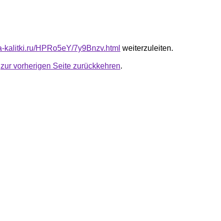
ota-kalitki.ru/HPRo5eY/7y9Bnzv.html
weiterzuleiten.
u
zur vorherigen Seite zurückkehren
.