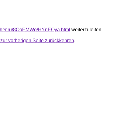
luther.ru/8OoEMWo/HYnEOya.html
weiterzuleiten.
u
zur vorherigen Seite zurückkehren
.